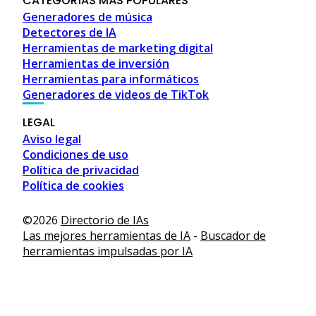
CATEGORÍAS MÁS POPULARES
Generadores de música
Detectores de IA
Herramientas de marketing digital
Herramientas de inversión
Herramientas para informáticos
Generadores de videos de TikTok
LEGAL
Aviso legal
Condiciones de uso
Política de privacidad
Política de cookies
 and shopping guide • Malaga, Spain • MalagaSpain.es
,
3D D
©2026
Directorio de IAs
Las mejores herramientas de IA
-
Buscador de
herramientas impulsadas por IA