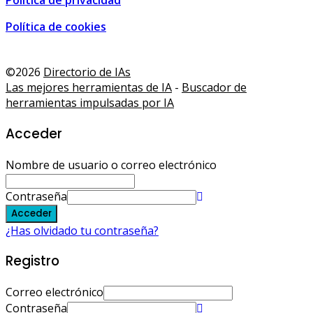
Política de privacidad
Política de cookies
 and shopping guide • Malaga, Spain • MalagaSpain.es
,
3D D
©2026
Directorio de IAs
Las mejores herramientas de IA
-
Buscador de
herramientas impulsadas por IA
Acceder
Nombre de usuario o correo electrónico
Contraseña
Acceder
¿Has olvidado tu contraseña?
Registro
Correo electrónico
Contraseña