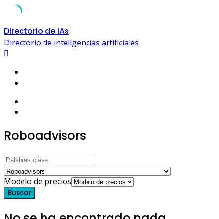
Skip
Directorio de IAs
to
Directorio de inteligencias artificiales
content
Roboadvisors
Modelo de precios
Buscar
No se ha encontrado nada