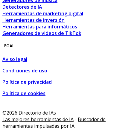
Generadores de música
Detectores de IA
Herramientas de marketing digital
Herramientas de inversión
Herramientas para informáticos
Generadores de videos de TikTok
LEGAL
Aviso legal
Condiciones de uso
Política de privacidad
Política de cookies
 and shopping guide • Malaga, Spain • MalagaSpain.es
,
3D D
©2026
Directorio de IAs
Las mejores herramientas de IA
-
Buscador de
herramientas impulsadas por IA