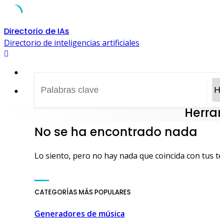
Skip
Directorio de IAs
to
Directorio de inteligencias artificiales
content
Herra
No se ha encontrado nada
Lo siento, pero no hay nada que coincida con tus 
uía de turismo, ocio y compra • Málaga, España
,
Tourism, le
CATEGORÍAS MÁS POPULARES
Generadores de música