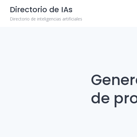
Skip
Directorio de IAs
to
content
Directorio de inteligencias artificiales
Gener
de pr