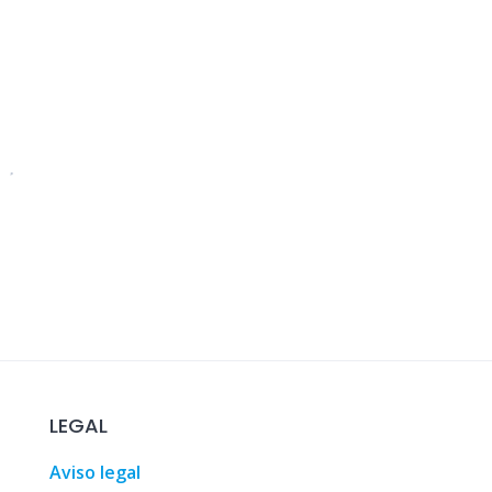
LEGAL
io y compra • Málaga, España
,
Tourism, leisure and shopping
Aviso legal